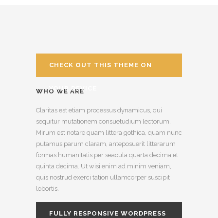
CHECK OUT THIS THEME ON
YOUR DEVICE
WHO WE ARE
Claritas est etiam processus dynamicus, qui
sequitur mutationem consuetudium lectorum.
Mirum est notare quam littera gothica, quam nunc
putamus parum claram, anteposuerit litterarum
formas humanitatis per seacula quarta decima et
quinta decima. Ut wisi enim ad minim veniam,
quis nostrud exerci tation ullamcorper suscipit
lobortis.
FULLY RESPONSIVE WORDPRESS