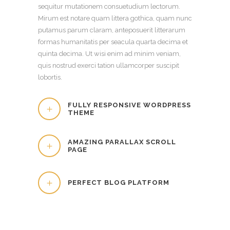
sequitur mutationem consuetudium lectorum.
Mirum est notare quam littera gothica, quam nunc
putamus parum claram, anteposuerit litterarum
formas humanitatis per seacula quarta decima et
quinta decima. Ut wisi enim ad minim veniam,
quis nostrud exerci tation ullamcorper suscipit
lobortis.
FULLY RESPONSIVE WORDPRESS
THEME
AMAZING PARALLAX SCROLL
PAGE
PERFECT BLOG PLATFORM