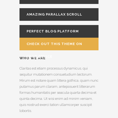
THEME
AMAZING PARALLAX SCROLL
PAGE
PERFECT BLOG PLATFORM
CHECK OUT THIS THEME ON
YOUR DEVICE
WHO WE ARE
Claritas est etiam processus dynamicus, qui
sequitur mutationem consuetudium lectorum.
Mirum est notare quam littera gothica, quam nunc
putamus parum claram, anteposuerit litterarum
formas humanitatis per seacula quarta decima et
quinta decima. Ut wisi enim ad minim veniam,
quis nostrud exerci tation ullamcorper suscipit
lobortis.