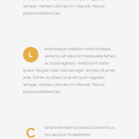
semper. Aenean ultricies mi vitae est. Mauris
placerat eleifend leo.
ellentesque habitant morbi tristique
L
senectus et netus et malesuada fames
ac turpis egestas. Vestibulum tortor
quam, feugiat vitae, ultricies eget, tempor sit amet,
ante. Donec eu libero sit amet quam egestas
semper. Aenean ultricies mi vitae est. Mauris
placerat eleifend leo.
C
laritas est etiam processus dynamicus,
qui sequitur mutationem