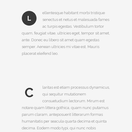
ellentesque habitant morbi tristique
L
senectus et netus et malesuada fames
ac turpis egestas. Vestibulum tortor
quam, feugiat vitae, ultricies eget, tempor sit amet,
ante. Donec eu libero sit amet quam egestas
semper. Aenean ultricies mi vitae est. Mauris
placerat eleifend leo.
C
laritas est etiam processus dynamicus,
qui sequitur mutationem
consuetudium lectorum. Mirum est
notare quam littera gothica, quam nunc putamus
parum claram, anteposuerit litterarum formas
humanitatis per seacula quarta decima et quinta
decima. Eodem modo typi, qui nunc nobis