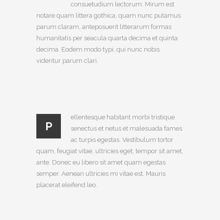
consuetudium lectorum. Mirum est
notare quam littera gothica, quam nunc putamus
parum claram, anteposuerit litterarum formas
humanitatis per seacula quarta decima et quinta
decima. Eodem modo typi, qui nunc nobis
videntur parum clari.
ellentesque habitant morbi tristique
P
senectus et netus et malesuada fames
ac turpis egestas. Vestibulum tortor
quam, feugiat vitae, ultricies eget, tempor sit amet,
ante. Donec eu libero sit amet quam egestas
semper. Aenean ultricies mi vitae est. Mauris
placerat eleifend leo.