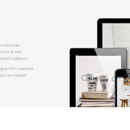
e velit esse
ilisis at vero
raesent luptatum.
gue nihil imperdiet
Typi non habent