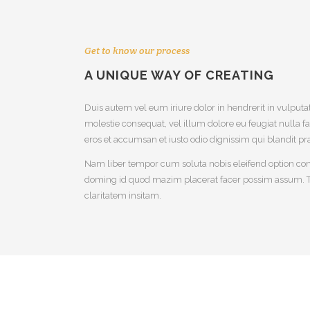
Get to know our process
A UNIQUE WAY OF CREATING
Duis autem vel eum iriure dolor in hendrerit in vulputat
molestie consequat, vel illum dolore eu feugiat nulla fac
eros et accumsan et iusto odio dignissim qui blandit p
Nam liber tempor cum soluta nobis eleifend option con
doming id quod mazim placerat facer possim assum. 
claritatem insitam.