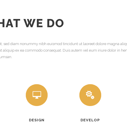
HAT WE DO
lit, sed diam nonummy nibh euismod tincidunt ut laoreet dolore magna aliq
l ut aliquip ex ea commodo consequat. Duis autem vel eum iriure dolor in hend
ccumsan.
DESIGN
DEVELOP